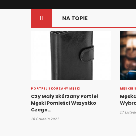
NA TOPIE
MĘSKIE SKÓRZANE TORBY
TORBY I
tfel
Męska Torba Do Pracy – Jak
Jak W
tko
Wybrać?
13 Luteg
17 Lutego 2018