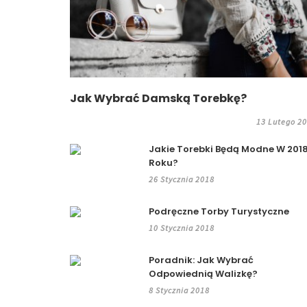
Jak Wybrać Damską Torebkę?
13 Lutego 2
Jakie Torebki Będą Modne W 201
Roku?
26 Stycznia 2018
Podręczne Torby Turystyczne
10 Stycznia 2018
Poradnik: Jak Wybrać
Odpowiednią Walizkę?
8 Stycznia 2018