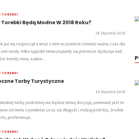
I TOREBKI
 Torebki Będą Modne W 2018 Roku?
26 Stycznia 2018
k już się rozpoczął a wraz z nimi oczywiście również ważny czas dla
czek mody. Kilka tygodni temu pojawiły się pierwsze dyskusje nad
P
re trendy mina, a jakie...
I TOREBKI
ęczne Torby Turystyczne
10 Stycznia 2018
dealnej torby podróżnej nie będzie łatwą decyzją, ponieważ jest to
ione od wielu czynników. Liczy się długość i rodzaj podróży, środek
rtu, preferencje...
I TOREBKI