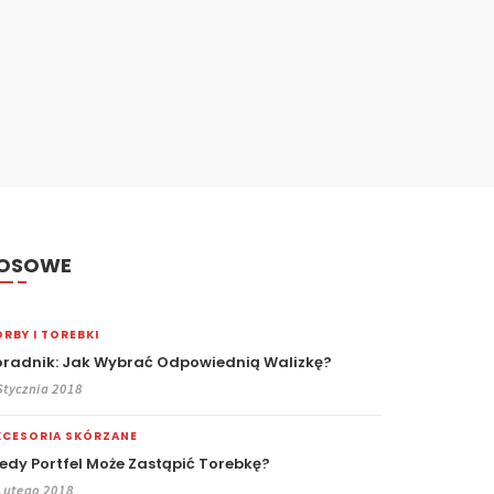
OSOWE
RBY I TOREBKI
oradnik: Jak Wybrać Odpowiednią Walizkę?
Stycznia 2018
KCESORIA SKÓRZANE
iedy Portfel Może Zastąpić Torebkę?
Lutego 2018