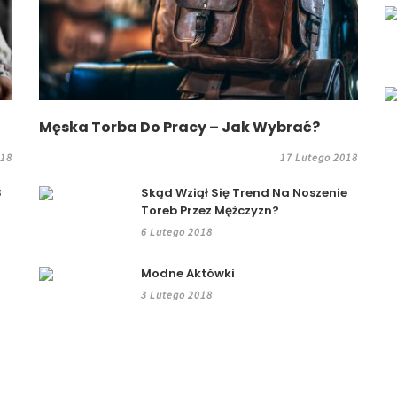
Męska Torba Do Pracy – Jak Wybrać?
018
17 Lutego 2018
8
Skąd Wziął Się Trend Na Noszenie
Toreb Przez Mężczyzn?
6 Lutego 2018
Modne Aktówki
3 Lutego 2018