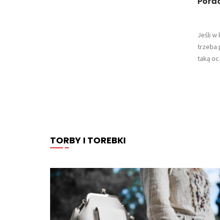
Pora
Jeśli w
trzeba 
taką oc
TORBY I TOREBKI