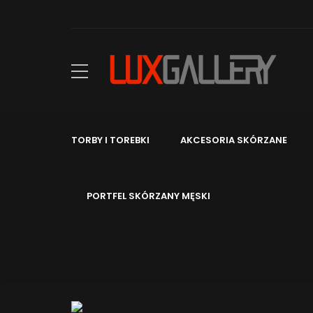
TORBY I TOREBKI
AKCESORIA SKÓRZANE
PORTFEL SKÓRZANY MĘSKI
WALIZKI PODRÓŻNE
Walizki Podróżne Śre
11 Grudnia 2021