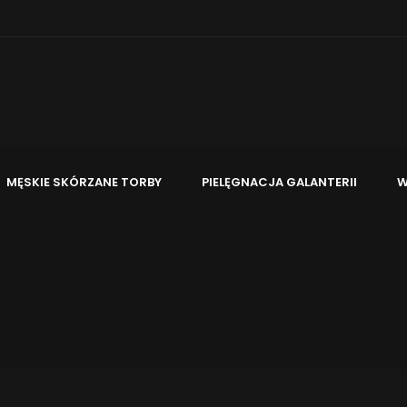
MĘSKIE SKÓRZANE TORBY
PIELĘGNACJA GALANTERII
W
dnie, Idealne Rozwiązanie W 