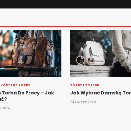
 TOREBKI
PIELĘGNACJA GALANTERII
ybrać Damską Torebkę?
Jak Dbać O Skórzany Pa
o 2018
13 Lutego 2018