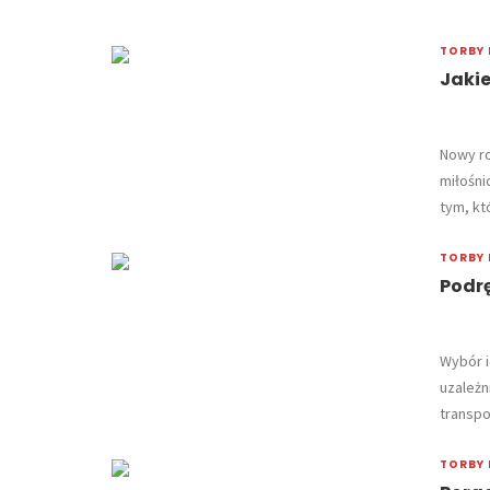
TORBY 
Jakie
Nowy ro
miłośni
tym, któ
TORBY 
Podr
Wybór i
uzależn
transpo
TORBY 