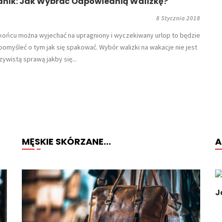
dnik: Jak Wybrać Odpowiednią Walizkę?
8 Stycznia 2018
 końcu można wyjechać na upragniony i wyczekiwany urlop to będzie
pomyśleć o tym jak się spakować. Wybór walizki na wakacje nie jest
zywistą sprawą jakby się...
MĘSKIE SKÓRZANE...
A
J