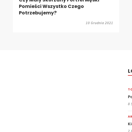
L
TO
P
8 
A
K
2 