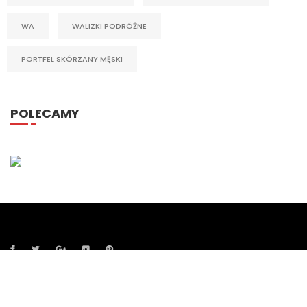
WA
WALIZKI PODRÓŻNE
PORTFEL SKÓRZANY MĘSKI
POLECAMY
© Copyright luxgallery.pl 2018. All Rights Reserved.