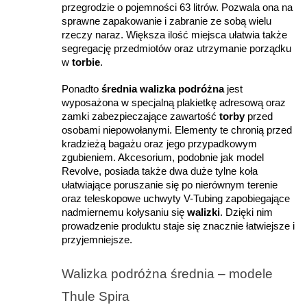
przegrodzie o pojemności 63 litrów. Pozwala ona na 
sprawne zapakowanie i zabranie ze sobą wielu 
rzeczy naraz. Większa ilość miejsca ułatwia także 
segregację przedmiotów oraz utrzymanie porządku 
w 
torbie
.
Ponadto 
średnia walizka podróżna
 jest 
wyposażona w specjalną plakietkę adresową oraz 
zamki zabezpieczające zawartość 
torby 
przed 
osobami niepowołanymi. Elementy te chronią przed 
kradzieżą bagażu oraz jego przypadkowym 
zgubieniem. Akcesorium, podobnie jak model 
Revolve, posiada także dwa duże tylne koła 
ułatwiające poruszanie się po nierównym terenie 
oraz teleskopowe uchwyty V-Tubing zapobiegające 
nadmiernemu kołysaniu się 
walizki
. Dzięki nim 
prowadzenie produktu staje się znacznie łatwiejsze i 
przyjemniejsze.
Walizka podróżna średnia – modele 
Thule Spira