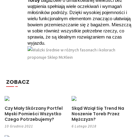
Torby 
bagażowe o umiarkowanej wielkości bez 
wątpienia spełniają wiele oczekiwań i wymagań 
miłośników podróży. Dzięki wysokiej pojemności i 
wielu funkcjonalnym elementom znacząco ułatwiają 
bowiem przemieszczanie się z bagażem. Mieszczą 
w sobie również wszystkie potrzebne rzeczy, co 
sprawia, że są idealnym rozwiązaniem na czas 
wyjazdu.
ZOBACZ
Czy Mały Skórzany Portfel
Skąd Wziął Się Trend Na
Męski Pomieści Wszystko
Noszenie Toreb Przez
Czego Potrzebujemy?
Mężczyzn?
10 Grudnia 2021
6 Lutego 2018